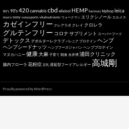
cbd
420
HEMP
leica
cannabis
90's
elixinol
hiphop
80's
hermes
エリクシノール
sony
muro
sonysports
vitalnutrients
エルメス
ウォークマン
カゼインフリー
クロレラ
クレイ
クレアラボ
グルテンフリー
コロナ
サプリメント
スーパーフード
デトックス
ヘンプ
デポルターレクラブ
プロテイン
バレニア
ヘンプシードナッツ
ヘンププロテイン
ヘンプフーズジャパン
健康
浦田クリニック
大麻
マヌカハニー
子育て
朝食
永井博
高城剛
花粉症
腸内フローラ
遅延型フードアレルギー
豆乳
Proudly powered by WordPress