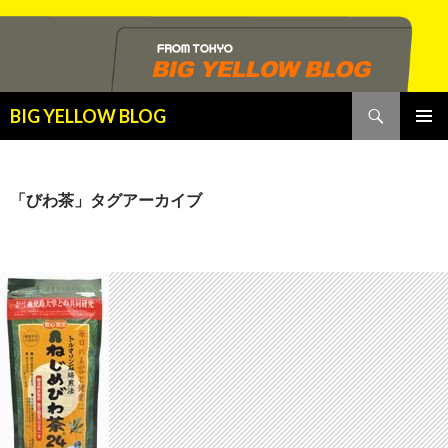
検
BIG YELLOW BLOG
索
コ
メインメ
ン
ニュー
テ
ン
「びわ茶」タグアーカイブ
ツ
へ
ス
キ
ッ
プ