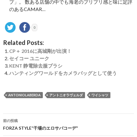
プ」。 数ある店舗の中でも海老のプリプリ感と味に定評
のあるCAMAR…
0
Related Posts:
CP＋ 2016に高城剛が出演！
セイコー ユニーク
KENT 静電除去服ブラシ
ハンティングワールドをカメラバッグとして使う
ANTONIOLABERDA
アントニオラヴェルダ
ワイシャツ
投
前の投稿
稿
FORZA STYLE”干場のエロサバコーデ”