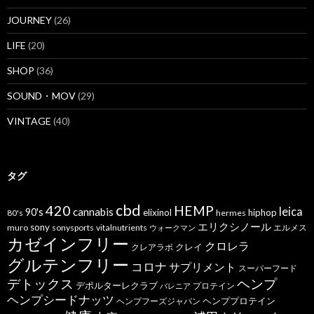
JOURNEY
(26)
LIFE
(20)
SHOP
(36)
SOUND・MOV
(29)
VINTAGE
(40)
タグ
cbd
420
HEMP
leica
cannabis
90's
elixinol
hiphop
80's
hermes
エリクシノール
sony
muro
sonysports
vitalnutrients
エルメス
ウォークマン
カゼインフリー
クロレラ
クレイ
クレアラボ
グルテンフリー
コロナ
サプリメント
スーパーフード
デトックス
ヘンプ
デポルターレクラブ
プロテイン
バレニア
ヘンプシードナッツ
ヘンププロテイン
ヘンプフーズジャパン