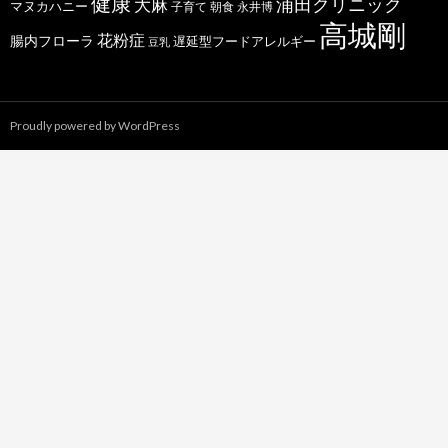
健康
浦田クリニック
大麻
マヌカハニー
子育て
朝食
永井博
高城剛
花粉症
腸内フローラ
遅延型フードアレルギー
豆乳
Proudly powered by WordPress