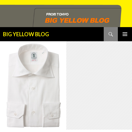
検
BIG YELLOW BLOG
索
コ
メインメ
ン
ニュー
テ
ン
ツ
へ
ス
キ
ッ
プ