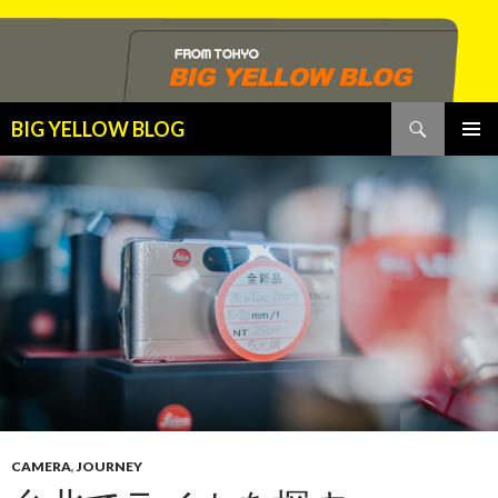
検
BIG YELLOW BLOG
索
コ
メインメ
ン
ニュー
テ
ン
ツ
へ
ス
キ
ッ
プ
CAMERA
,
JOURNEY