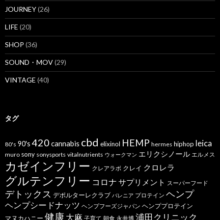
JOURNEY
(26)
LIFE
(20)
SHOP
(36)
SOUND・MOV
(29)
VINTAGE
(40)
タグ
cbd
420
HEMP
leica
cannabis
90's
elixinol
hiphop
80's
hermes
エリクシノール
sony
muro
sonysports
vitalnutrients
エルメス
ウォークマン
カゼインフリー
クロレラ
クレイ
クレアラボ
グルテンフリー
コロナ
サプリメント
スーパーフード
デトックス
ヘンプ
デポルターレクラブ
プロテイン
バレニア
ヘンプシードナッツ
ヘンププロテイン
ヘンプフーズジャパン
健康
浦田クリニック
大麻
マヌカハニー
子育て
朝食
永井博