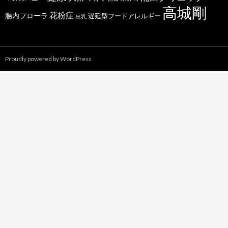
高城剛
花粉症
腸内フローラ
遅延型フードアレルギー
豆乳
Proudly powered by WordPress