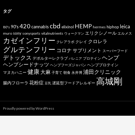
タグ
cbd
420
HEMP
leica
cannabis
90's
elixinol
hiphop
80's
hermes
エリクシノール
sony
muro
sonysports
vitalnutrients
エルメス
ウォークマン
カゼインフリー
クロレラ
クレイ
クレアラボ
グルテンフリー
コロナ
サプリメント
スーパーフード
デトックス
ヘンプ
デポルターレクラブ
プロテイン
バレニア
ヘンプシードナッツ
ヘンププロテイン
ヘンプフーズジャパン
健康
浦田クリニック
大麻
マヌカハニー
子育て
朝食
永井博
高城剛
花粉症
腸内フローラ
遅延型フードアレルギー
豆乳
Proudly powered by WordPress