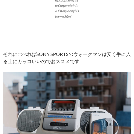
ny.co.jp/SonyInf
o/CorporateInfo
/History/sonyhis
tory-e.html
それに比べればSONY SPORTSのウォークマンは安く手に入
る上にカッコいいのでおススメです！