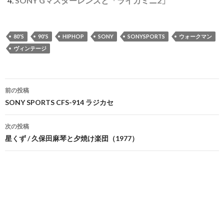
SONY Gマスターレンズと「ライカミニ2」
80'S
90'S
HIPHOP
SONY
SONYSPORTS
ウォークマン
ヴィンテージ
投
前の投稿
稿
SONY SPORTS CFS-914 ラジカセ
ナ
次の投稿
ビ
星くず / 久保田麻琴と夕焼け楽団（1977）
ゲ
ー
シ
ョ