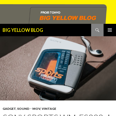
検
BIG YELLOW BLOG
索
コ
メインメ
ン
ニュー
テ
ン
ツ
へ
ス
キ
ッ
プ
GADGET
,
SOUND・MOV
,
VINTAGE