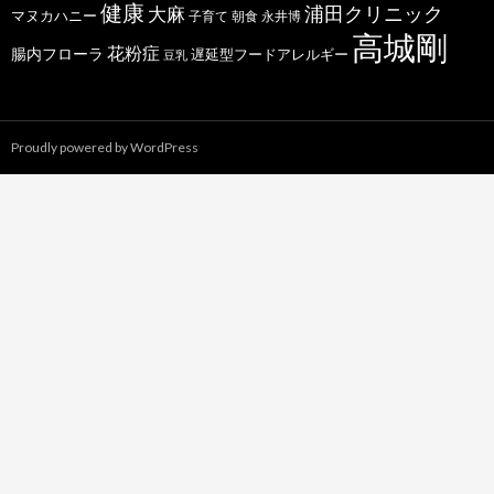
健康
浦田クリニック
大麻
マヌカハニー
子育て
朝食
永井博
高城剛
花粉症
腸内フローラ
遅延型フードアレルギー
豆乳
Proudly powered by WordPress