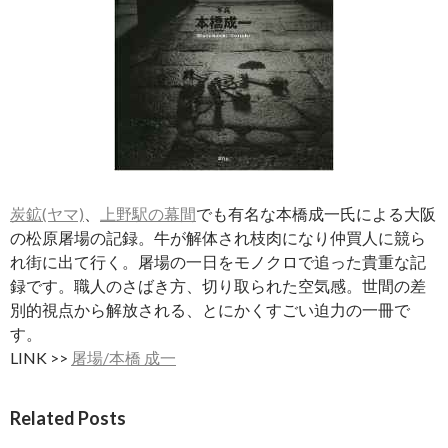
炭鉱(ヤマ)
、
上野駅の幕間
でも有名な本橋成一氏による大阪
の松原屠場の記録。牛が解体され枝肉になり仲買人に競ら
れ街に出て行く。屠場の一日をモノクロで追った貴重な記
録です。職人のさばき方、切り取られた空気感。世間の差
別的視点から解放される、とにかくすごい迫力の一冊で
す。
LINK >>
屠場/本橋 成一
Related Posts