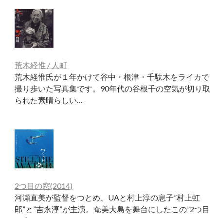
荒木経惟 / 人町
荒木経惟氏が１年かけて谷中・根津・千駄木をライカで
撮り歩いた写真集です。90年代の谷根千の空気が切り取
られた素晴らしい…
2つ目の窓(2014)
河瀬直美が監督をつとめ、UAと村上淳の息子”村上虹
郎”と”吉永淳”が主演。奄美大島を舞台にしたこの”2つ目