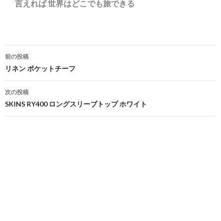
言えれば 世界はどこでも旅できる
投
前の投稿
稿
リネン ポケットチーフ
ナ
次の投稿
ビ
SKINS RY400 ロングスリーブトップ ホワイト
ゲ
ー
シ
ョ
ン