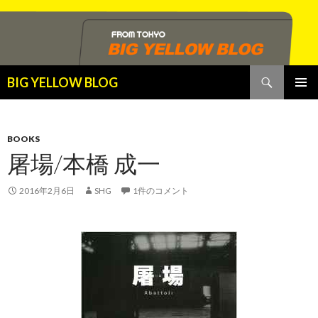
検
BIG YELLOW BLOG
索
コ
メインメ
ン
ニュー
テ
ン
BOOKS
ツ
屠場/本橋 成一
へ
ス
2016年2月6日
SHG
1件のコメント
キ
ッ
プ