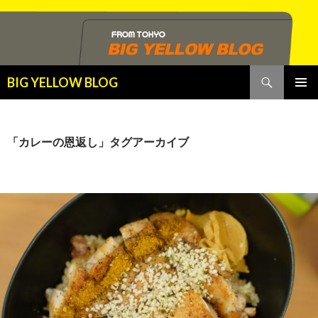
検
BIG YELLOW BLOG
索
コ
メインメ
ン
ニュー
テ
ン
「カレーの恩返し」タグアーカイブ
ツ
へ
ス
キ
ッ
プ