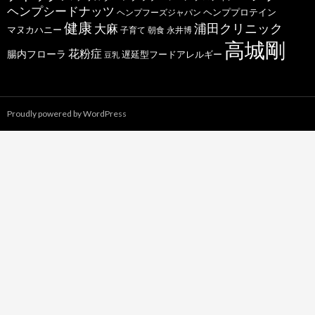
ヘンプシードナッツ
ヘンププロテイン
ヘンプフーズジャパン
健康
浦田クリニック
大麻
マヌカハニー
子育て
朝食
永井博
高城剛
花粉症
腸内フローラ
遅延型フードアレルギー
豆乳
Proudly powered by WordPress