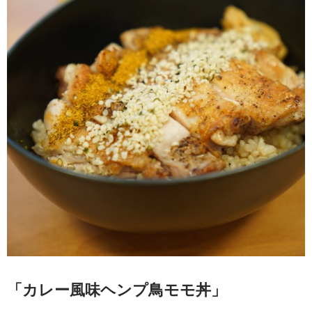
「カレー風味ヘンプ鳥モモ丼」