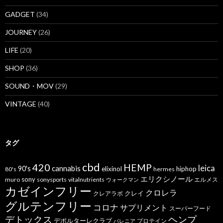
GADGET
(34)
JOURNEY
(26)
LIFE
(20)
SHOP
(36)
SOUND・MOV
(29)
VINTAGE
(40)
タグ
cbd
420
HEMP
leica
cannabis
90's
elixinol
hiphop
80's
hermes
エリクシノール
sony
muro
sonysports
vitalnutrients
エルメス
ウォークマン
カゼインフリー
クロレラ
クレイ
クレアラボ
グルテンフリー
コロナ
サプリメント
スーパーフード
デトックス
ヘンプ
デポルターレクラブ
プロテイン
バレニア