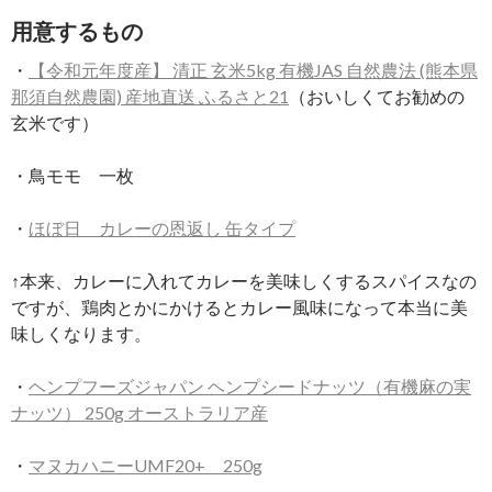
用意するもの
・
【令和元年度産】 清正 玄米5kg 有機JAS 自然農法 (熊本県
那須自然農園) 産地直送 ふるさと21
（おいしくてお勧めの
玄米です）
・鳥モモ 一枚
・
ほぼ日 カレーの恩返し 缶タイプ
↑本来、カレーに入れてカレーを美味しくするスパイスなの
ですが、鶏肉とかにかけるとカレー風味になって本当に美
味しくなります。
・
ヘンプフーズジャパン ヘンプシードナッツ（有機麻の実
ナッツ） 250g オーストラリア産
・
マヌカハニーUMF20+ 250g