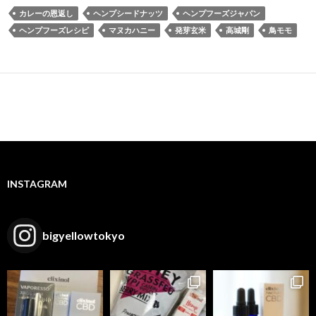
カレーの恩返し
ヘンプシードナッツ
ヘンプフーズジャパン
ヘンプフーズレシピ
マヌカハニー
発芽玄米
高城剛
鳥モモ
INSTAGRAM
bigyellowtokyo