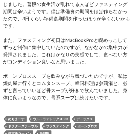
じました。普段の食生活が乱れてる人ほどファスティング
期間は辛いようです。僕は準備食の期間をほぼ作らなかっ
たので、3日くらい準備食期間を作ったほうが辛くないかも
です。
また、ファスティング初日はMacBookProと睨めっこして
ずっと制作に集中していたのですが、なかなかの集中力が
発揮されました。これはかなりの実感でして、食べない方
がコンディション良いなと思いました。
ボーンブロススープを飲みながら気づいたのですが、私は
焼肉屋に行くとコムタンスープ、韓国料理は参鶏湯と、必
ずと言っていいほど骨スープが好きで飲んでいました。身
体に良いようなので、骨系スープは続けたいです。
ぬちまーす
ウルトラデトックス333
デトックス
ドクターズテーブル
ファスティング
ボーンブロス
処方箋ラーメン
高城剛