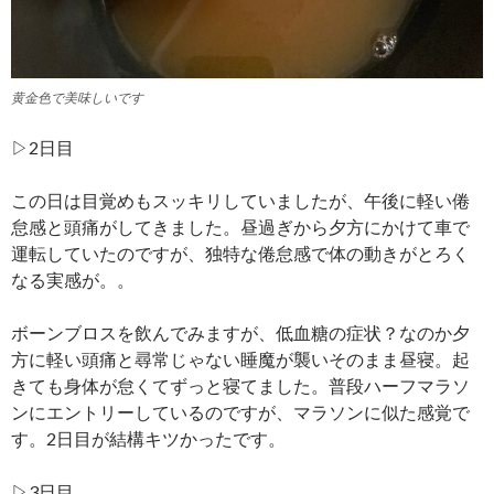
黄金色で美味しいです
▷2日目
この日は目覚めもスッキリしていましたが、午後に軽い倦
怠感と頭痛がしてきました。昼過ぎから夕方にかけて車で
運転していたのですが、独特な倦怠感で体の動きがとろく
なる実感が。。
ボーンブロスを飲んでみますが、低血糖の症状？なのか夕
方に軽い頭痛と尋常じゃない睡魔が襲いそのまま昼寝。起
きても身体が怠くてずっと寝てました。普段ハーフマラソ
ンにエントリーしているのですが、マラソンに似た感覚で
す。2日目が結構キツかったです。
▷3日目