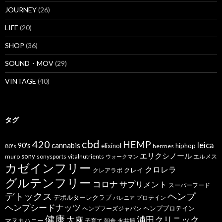
JOURNEY
(26)
LIFE
(20)
SHOP
(36)
SOUND・MOV
(29)
VINTAGE
(40)
タグ
cbd
420
HEMP
leica
cannabis
90's
elixinol
hiphop
80's
hermes
エリクシノール
sony
muro
sonysports
vitalnutrients
エルメス
ウォークマン
カゼインフリー
クロレラ
クレイ
クレアラボ
グルテンフリー
コロナ
サプリメント
スーパーフード
デトックス
ヘンプ
デポルターレクラブ
プロテイン
バレニア
ヘンプシードナッツ
ヘンププロテイン
ヘンプフーズジャパン
健康
浦田クリニック
大麻
マヌカハニー
子育て
朝食
永井博