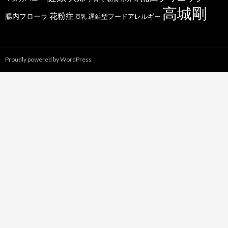
高城剛
花粉症
腸内フローラ
遅延型フードアレルギー
豆乳
Proudly powered by WordPress