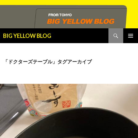
検
BIG YELLOW BLOG
索
コ
メインメ
ン
ニュー
テ
ン
「ドクターズテーブル」タグアーカイブ
ツ
へ
ス
キ
ッ
プ