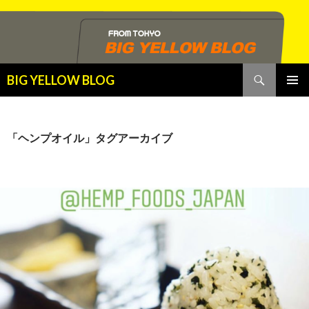
検
BIG YELLOW BLOG
索
コ
メインメ
ン
ニュー
テ
ン
「ヘンプオイル」タグアーカイブ
ツ
へ
ス
キ
ッ
プ