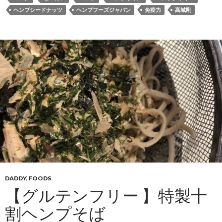
ヘンプシードナッツ
ヘンプフーズジャパン
免疫力
高城剛
DADDY
,
FOODS
【グルテンフリー 】特製十
割ヘンプそば