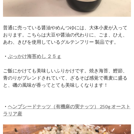
普通に売っている醤油やめんつゆには、大体小麦が入って
おります。こちらは大豆や醤油の代わりに、ごま、ひえ、
あわ、きびを使用しているグルテンフリー 製品です。
・
ぶっかけ海苔めし
２５ｇ
ご飯にかけても美味しいふりかけです。焼き海苔、鰹節、
青のりがブレンドされていて、ざるそば感覚で蕎麦に盛る
と、磯の風味が香ってとても美味しくなります！
・
ヘンプシードナッツ（有機麻の実ナッツ）
250g
オースト
ラリア産