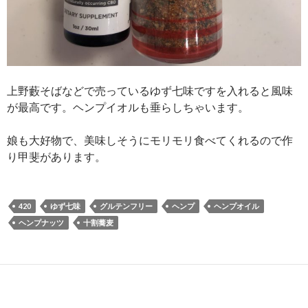
上野藪そばなどで売っているゆず七味ですを入れると風味
が最高です。ヘンプイオルも垂らしちゃいます。
娘も大好物で、美味しそうにモリモリ食べてくれるので作
り甲斐があります。
420
ゆず七味
グルテンフリー
ヘンプ
ヘンプオイル
ヘンプナッツ
十割蕎麦