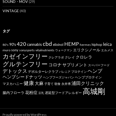
SOUND・MOV
(29)
VINTAGE
(40)
タグ
cbd
420
HEMP
leica
cannabis
90's
elixinol
hiphop
80's
hermes
エリクシノール
sony
muro
sonysports
vitalnutrients
エルメス
ウォークマン
カゼインフリー
クロレラ
クレイ
クレアラボ
グルテンフリー
コロナ
サプリメント
スーパーフード
デトックス
ヘンプ
デポルターレクラブ
プロテイン
バレニア
ヘンプシードナッツ
ヘンププロテイン
ヘンプフーズジャパン
健康
浦田クリニック
大麻
マヌカハニー
子育て
朝食
永井博
高城剛
花粉症
腸内フローラ
遅延型フードアレルギー
豆乳
Proudly powered by WordPress