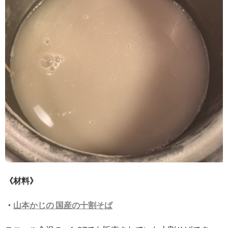
《材料》
・
山本かじの
国産の十割そば