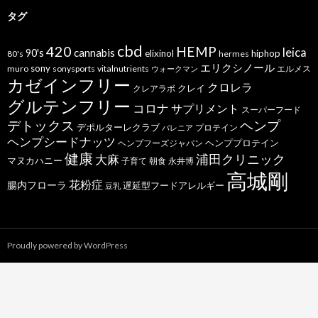
タグ
cbd
420
HEMP
leica
cannabis
90's
elixinol
hiphop
80's
hermes
エリクシノール
sony
muro
sonysports
vitalnutrients
エルメス
ウォークマン
カゼインフリー
クロレラ
クレイ
クレアラボ
グルテンフリー
コロナ
サプリメント
スーパーフード
デトックス
ヘンプ
デポルターレクラブ
プロテイン
バレニア
ヘンプシードナッツ
ヘンププロテイン
ヘンプフーズジャパン
健康
浦田クリニック
大麻
マヌカハニー
子育て
朝食
永井博
高城剛
花粉症
腸内フローラ
遅延型フードアレルギー
豆乳
Proudly powered by WordPress