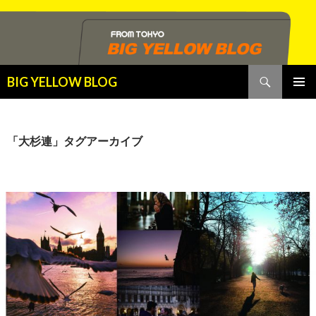
検
BIG YELLOW BLOG
索
コ
メインメ
ン
ニュー
テ
ン
「大杉連」タグアーカイブ
ツ
へ
ス
キ
ッ
プ