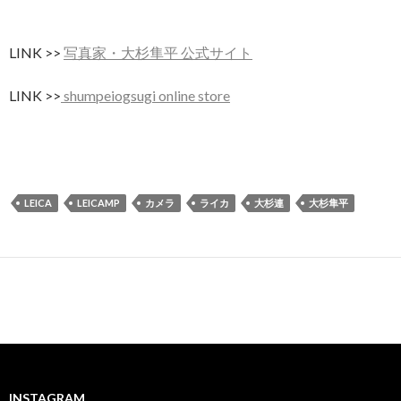
LINK >>
写真家・大杉隼平 公式サイト
LINK >>
shumpeiogsugi online store
LEICA
LEICAMP
カメラ
ライカ
大杉連
大杉隼平
INSTAGRAM