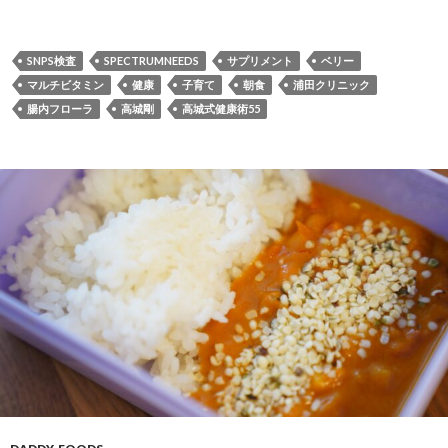
SNPS検査
SPECTRUMNEEDS
サプリメント
ベリー
マルチビタミン
健康
子育て
朝食
浦田クリニック
腸内フローラ
高城剛
高城式健康術55