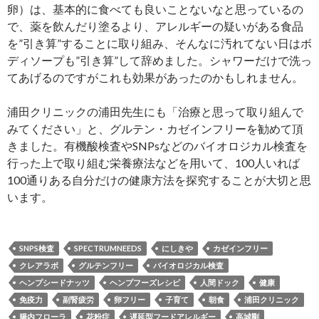
卵）は、基本的に食べても良いことないなと思っているの
で、薬を飲んだり塗るより、アレルギーの疑いがある食品
を”引き算”することに取り組み、そんなに汚れてない日はボ
ディソープも”引き算”して辞めました。シャワーだけで洗っ
てあげるのですがこれも効果があったのかもしれません。
浦田クリニックの浦田先生にも「治療と思って取り組んで
みてください」と、グルテン・カゼインフリーを勧めて頂
きました。有機酸検査やSNPsなどのバイオロジカル検査を
行った上で取り組む栄養療法などを用いて、100人いれば
100通りある自分だけの健康方法を探究することが大切と思
います。
SNPS検査
SPECTRUMNEEDS
にしきや
カゼインフリー
クレアラボ
グルテンフリー
バイオロジカル検査
ヘンプシードナッツ
ヘンプフーズレシピ
人間ドック
健康
免疫力
副腎疲労
卵フリー
子育て
朝食
浦田クリニック
腸内フローラ
花粉症
遅延型フードアレルギー
高城剛