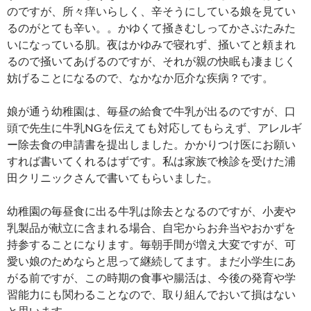
のですが、所々痒いらしく、辛そうにしている娘を見てい
るのがとても辛い。。かゆくて掻きむしってかさぶたみた
いになっている肌。夜はかゆみで寝れず、掻いてと頼まれ
るので掻いてあげるのですが、それが親の快眠も凄まじく
妨げることになるので、なかなか厄介な疾病？です。
娘が通う幼稚園は、毎昼の給食で牛乳が出るのですが、口
頭で先生に牛乳NGを伝えても対応してもらえず、アレルギ
ー除去食の申請書を提出しました。かかりつけ医にお願い
すれば書いてくれるはずです。私は家族で検診を受けた浦
田クリニックさんで書いてもらいました。
幼稚園の毎昼食に出る牛乳は除去となるのですが、小麦や
乳製品が献立に含まれる場合、自宅からお弁当やおかずを
持参することになります。毎朝手間が増え大変ですが、可
愛い娘のためならと思って継続してます。まだ小学生にあ
がる前ですが、この時期の食事や腸活は、今後の発育や学
習能力にも関わることなので、取り組んでおいて損はない
と思います。