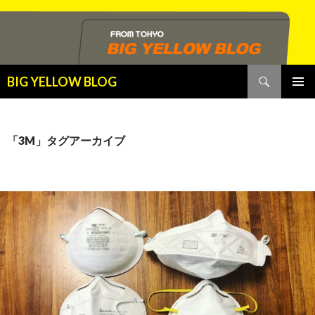
検
BIG YELLOW BLOG
索
コ
メインメ
ン
ニュー
テ
ン
「3M」タグアーカイブ
ツ
へ
ス
キ
ッ
プ