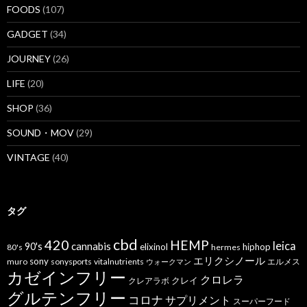
FOODS
(107)
GADGET
(34)
JOURNEY
(26)
LIFE
(20)
SHOP
(36)
SOUND・MOV
(29)
VINTAGE
(40)
タグ
cbd
420
HEMP
leica
cannabis
90's
elixinol
hiphop
80's
hermes
エリクシノール
sony
muro
sonysports
vitalnutrients
エルメス
ウォークマン
カゼインフリー
クロレラ
クレイ
クレアラボ
グルテンフリー
コロナ
サプリメント
スーパーフード