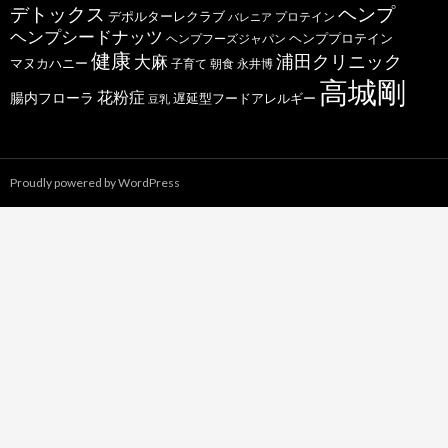
デトックス
ヘンプ
デポルターレクラブ
プロテイン
バレニア
ヘンプシードナッツ
ヘンププロテイン
ヘンプフーズジャパン
健康
浦田クリニック
大麻
マヌカハニー
子育て
朝食
永井博
高城剛
花粉症
腸内フローラ
遅延型フードアレルギー
豆乳
Proudly powered by WordPress