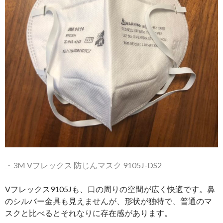
・
3M V
フレックス
防じんマスク
9105J-DS2
Vフレックス9105Jも、口の周りの空間が広く快適です。鼻
のシルバー金具も見えませんが、形状が独特で、普通のマ
スクと比べるとそれなりに存在感があります。