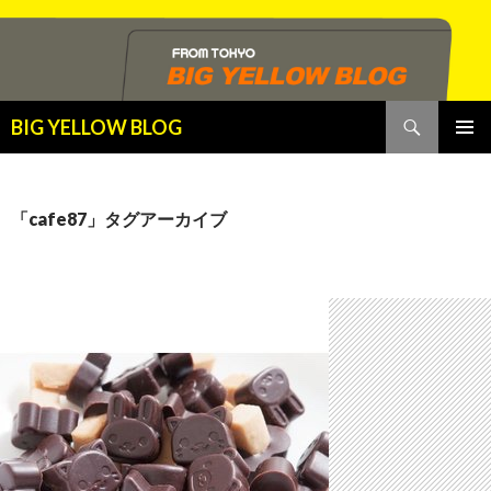
検
BIG YELLOW BLOG
索
コ
メインメ
ン
ニュー
テ
ン
「cafe87」タグアーカイブ
ツ
へ
ス
キ
ッ
プ