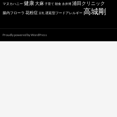
健康
浦田クリニック
大麻
マヌカハニー
子育て
朝食
永井博
高城剛
花粉症
腸内フローラ
遅延型フードアレルギー
豆乳
Proudly powered by WordPress