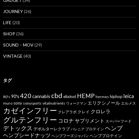
GADGET
(34)
JOURNEY
(26)
LIFE
(20)
SHOP
(36)
SOUND・MOV
(29)
VINTAGE
(40)
タグ
cbd
420
HEMP
leica
cannabis
90's
elixinol
hiphop
80's
hermes
エリクシノール
sony
muro
sonysports
vitalnutrients
エルメス
ウォークマン
カゼインフリー
クロレラ
クレイ
クレアラボ
グルテンフリー
コロナ
サプリメント
スーパーフード
デトックス
ヘンプ
デポルターレクラブ
プロテイン
バレニア
ヘンプシードナッツ
ヘンププロテイン
ヘンプフーズジャパン