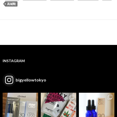
高城剛
INSTAGRAM
bigyellowtokyo