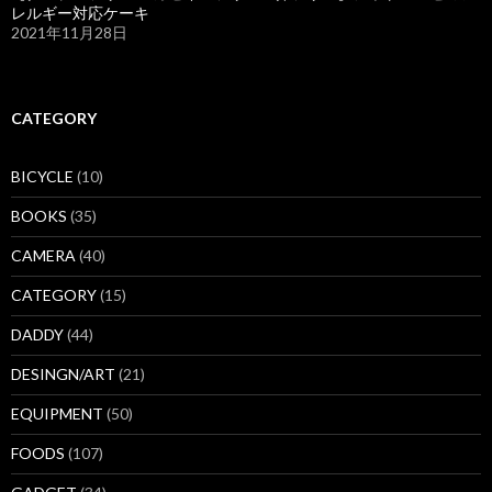
レルギー対応ケーキ
2021年11月28日
CATEGORY
BICYCLE
(10)
BOOKS
(35)
CAMERA
(40)
CATEGORY
(15)
DADDY
(44)
DESINGN/ART
(21)
EQUIPMENT
(50)
FOODS
(107)