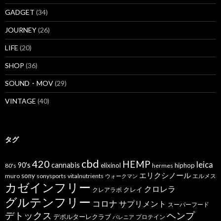
GADGET
(34)
JOURNEY
(26)
LIFE
(20)
SHOP
(36)
SOUND・MOV
(29)
VINTAGE
(40)
タグ
cbd
420
HEMP
leica
cannabis
90's
elixinol
hiphop
80's
hermes
エリクシノール
sony
muro
sonysports
vitalnutrients
エルメス
ウォークマン
カゼインフリー
クロレラ
クレイ
クレアラボ
グルテンフリー
コロナ
サプリメント
スーパーフード
デトックス
ヘンプ
デポルターレクラブ
プロテイン
バレニア