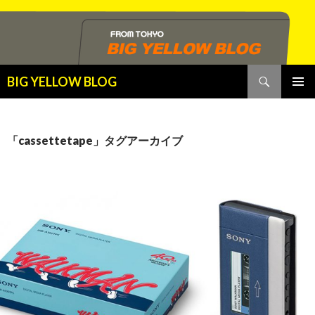
検
BIG YELLOW BLOG
索
コ
メインメ
ン
ニュー
テ
ン
「cassettetape」タグアーカイブ
ツ
へ
ス
キ
ッ
プ