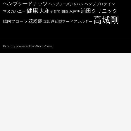
ヘンプシードナッツ
ヘンププロテイン
ヘンプフーズジャパン
健康
浦田クリニック
大麻
マヌカハニー
子育て
朝食
永井博
高城剛
花粉症
腸内フローラ
遅延型フードアレルギー
豆乳
Proudly powered by WordPress