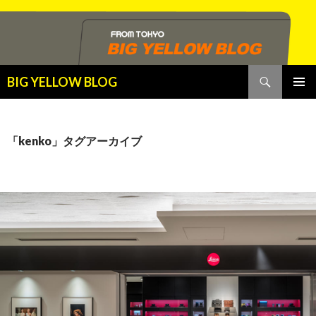
検
BIG YELLOW BLOG
索
コ
メインメ
ン
ニュー
テ
ン
「kenko」タグアーカイブ
ツ
へ
ス
キ
ッ
プ