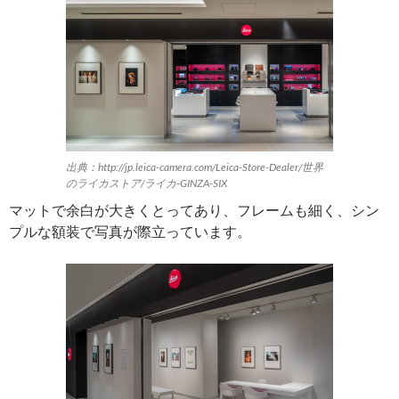
出典：http://jp.leica-camera.com/Leica-Store-Dealer/世界
のライカストア/ライカ-GINZA-SIX
マットで余白が大きくとってあり、フレームも細く、シン
プルな額装で写真が際立っています。