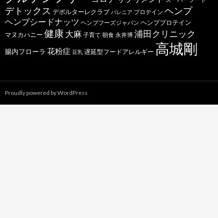
デトックス
ヘンプ
デポルターレクラブ
プロテイン
バレニア
ヘンプシードナッツ
ヘンププロテイン
ヘンプフーズジャパン
健康
浦田クリニック
大麻
マヌカハニー
子育て
朝食
永井博
高城剛
花粉症
腸内フローラ
遅延型フードアレルギー
豆乳
Proudly powered by WordPress