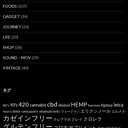
FOODS
(107)
GADGET
(34)
JOURNEY
(26)
LIFE
(20)
SHOP
(36)
SOUND・MOV
(29)
VINTAGE
(40)
タグ
cbd
420
HEMP
leica
cannabis
90's
elixinol
hiphop
80's
hermes
エリクシノール
sony
muro
sonysports
vitalnutrients
エルメス
ウォークマン
カゼインフリー
クロレラ
クレイ
クレアラボ
グルテンフリー
コロナ
サプリメント
スーパーフード