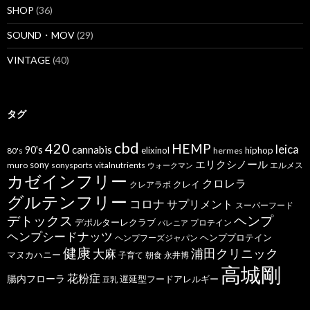
SHOP
(36)
SOUND・MOV
(29)
VINTAGE
(40)
タグ
cbd
420
HEMP
leica
cannabis
90's
elixinol
hiphop
80's
hermes
エリクシノール
sony
muro
sonysports
vitalnutrients
エルメス
ウォークマン
カゼインフリー
クロレラ
クレイ
クレアラボ
グルテンフリー
コロナ
サプリメント
スーパーフード
デトックス
ヘンプ
デポルターレクラブ
プロテイン
バレニア
ヘンプシードナッツ
ヘンププロテイン
ヘンプフーズジャパン
健康
浦田クリニック
大麻
マヌカハニー
子育て
朝食
永井博
高城剛
花粉症
腸内フローラ
遅延型フードアレルギー
豆乳