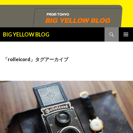
検
BIG YELLOW BLOG
索
コ
メインメ
ン
ニュー
テ
ン
「rolleicord」タグアーカイブ
ツ
へ
ス
キ
ッ
プ