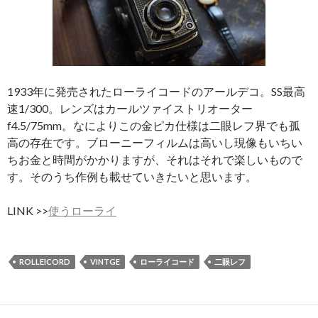
1933年に発売されたローライコードのアールデコ。SS最高
速1/300。レンズはカールツァイストリオーター
f4.5/75mm。なによりこの金ピカ仕様は二眼レフ界でも孤
高の存在です。ブローニーフィルムは高いし現像もいちい
ちお金と時間がかかりますが、それはそれで楽しいもので
す。そのうち作例も載せていきたいと思います。
LINK >>
使うローライ
ROLLEICORD
VINTGE
ローライコード
二眼レフ