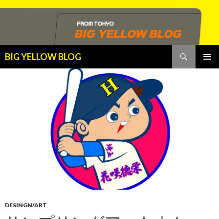
検
BIG YELLOW BLOG
索
コ
メインメ
ン
ニュー
テ
ン
ツ
へ
ス
キ
ッ
プ
DESINGN/ART