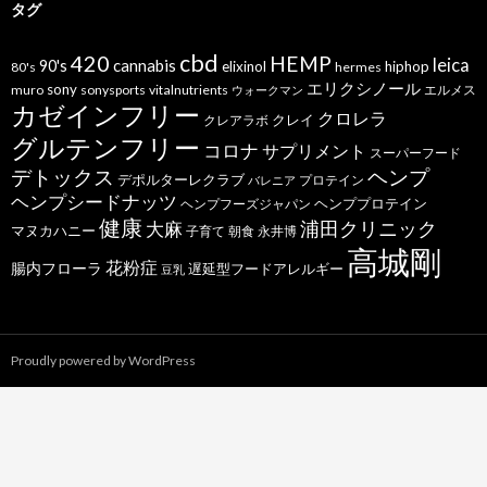
タグ
cbd
420
HEMP
leica
cannabis
90's
elixinol
hiphop
80's
hermes
エリクシノール
sony
muro
sonysports
vitalnutrients
エルメス
ウォークマン
カゼインフリー
クロレラ
クレイ
クレアラボ
グルテンフリー
コロナ
サプリメント
スーパーフード
デトックス
ヘンプ
デポルターレクラブ
プロテイン
バレニア
ヘンプシードナッツ
ヘンププロテイン
ヘンプフーズジャパン
健康
浦田クリニック
大麻
マヌカハニー
子育て
朝食
永井博
高城剛
花粉症
腸内フローラ
遅延型フードアレルギー
豆乳
Proudly powered by WordPress