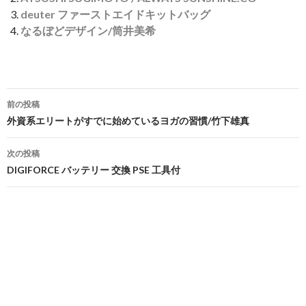
deuter ファーストエイドキットバッグ
なるぼどデザイン/筒井美希
投
前の投稿
稿
外資系エリートがすでに始めているヨガの習慣/竹下雄真
ナ
次の投稿
ビ
DIGIFORCE バッテリー 交換 PSE 工具付
ゲ
ー
シ
ョ
ン