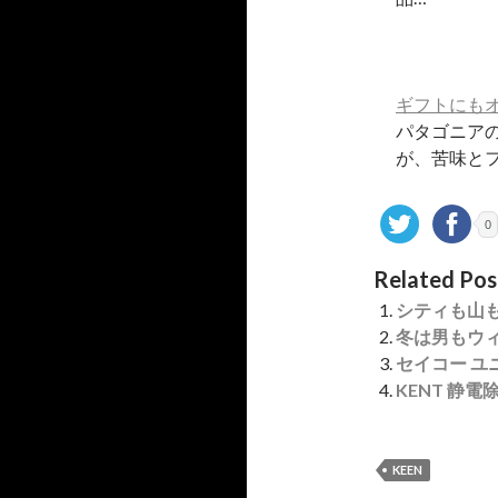
ギフトにもオススメ
パタゴニアの
が、苦味と
0
Related Pos
シティも山も
冬は男もウィ
セイコー ユ
KENT 静
KEEN