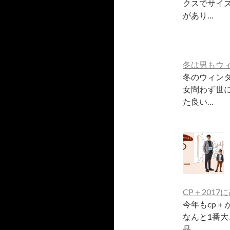
クスでサイ
があり…
冬は男もウィ
冬のウィン
女問わず世
た良い…
CP＋201
今年もcp＋
なんと1番大
品…