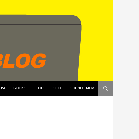
ERA
BOOKS
FOODS
SHOP
SOUND・MOV