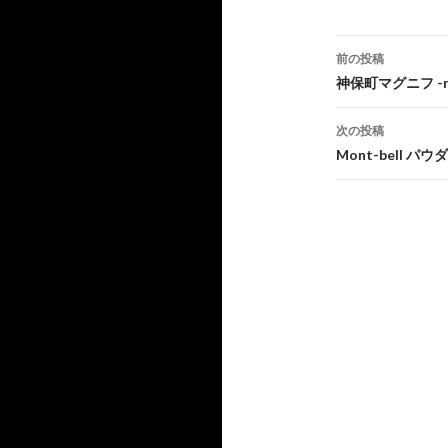
投
前の投稿
稿
神保町マグニフ -magn
ナ
次の投稿
ビ
Mont-bell パ
ゲ
ー
シ
ョ
ン