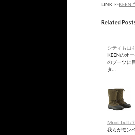
LINK >>
KEEN 
Related Post
シティも山も
KEENのオ
のブーツに
タ…
Mont-bel
我らがモン