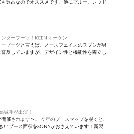
ズも豊富なのでオススメです。他にブルー、レッド
ンターブーツ！KEEN オーケン
ターブーツと言えば、ノースフェイスのヌプシが男
に普及していますが、デザイン性と機能性を両立し
7に高城剛が出演！
が開催されます〜。 今年のブースマップを覗くと、
きいブース面積をSONYがおさえています！新製