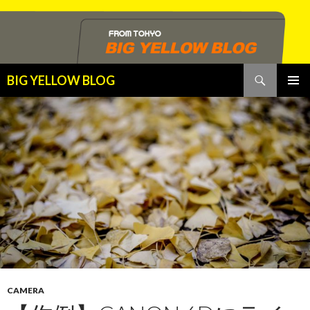
検
BIG YELLOW BLOG
索
コ
メインメ
ン
ニュー
テ
ン
ツ
へ
ス
キ
ッ
プ
CAMERA