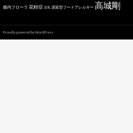
高城剛
花粉症
腸内フローラ
遅延型フードアレルギー
豆乳
Proudly powered by WordPress