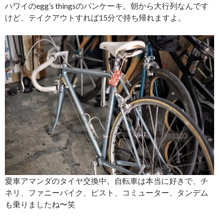
ハワイのegg’s thingsのパンケーキ。朝から大行列なんです
けど、テイクアウトすれば15分で持ち帰れますよ。
愛車アマンダのタイヤ交換中。自転車は本当に好きで、チ
ネリ、ファニーバイク、ピスト、コミューター、タンデム
も乗りましたね〜笑