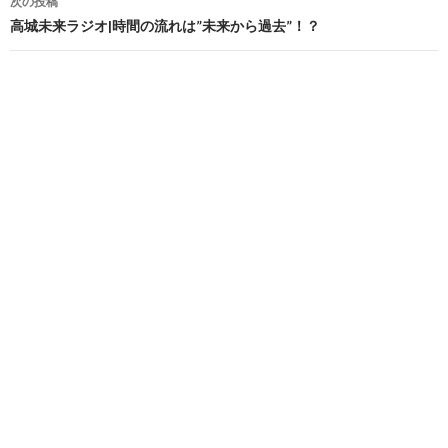
次の投稿
ビ
高城未来ラジオ|時間の流れは”未来から過去”！？
ゲ
ー
シ
ョ
ン