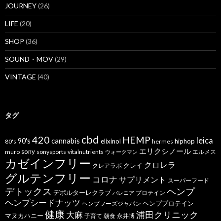
JOURNEY
(26)
LIFE
(20)
SHOP
(36)
SOUND・MOV
(29)
VINTAGE
(40)
タグ
cbd
420
HEMP
leica
cannabis
90's
elixinol
hiphop
80's
hermes
エリクシノール
sony
muro
sonysports
vitalnutrients
エルメス
ウォークマン
カゼインフリー
クロレラ
クレイ
クレアラボ
グルテンフリー
コロナ
サプリメント
スーパーフード
デトックス
ヘンプ
デポルターレクラブ
プロテイン
バレニア
ヘンプシードナッツ
ヘンププロテイン
ヘンプフーズジャパン
健康
浦田クリニック
大麻
マヌカハニー
子育て
朝食
永井博