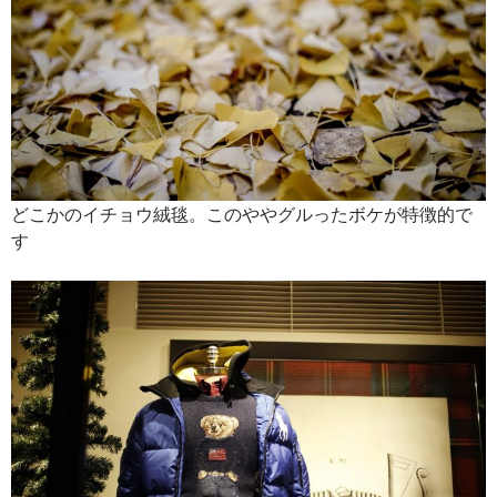
どこかのイチョウ絨毯。このややグルったボケが特徴的で
す