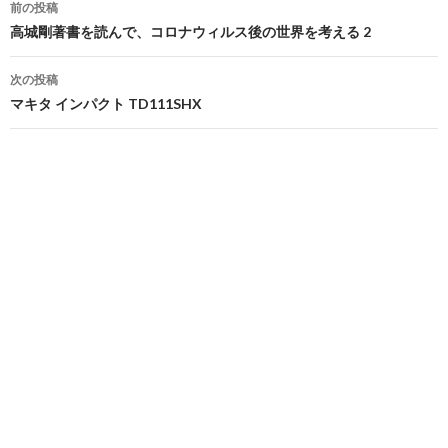
前の投稿
稿
高城剛著書を読んで、コロナウィルス後の世界を考える 2
ナ
次の投稿
ビ
マキタ インパクト TD111SHX
ゲ
ー
シ
ョ
ン