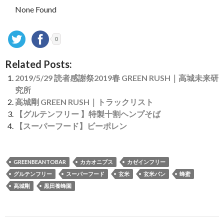
None Found
0
Related Posts:
2019/5/29 読者感謝祭2019春 GREEN RUSH｜高城未来研
究所
高城剛 GREEN RUSH｜トラックリスト
【グルテンフリー 】特製十割ヘンプそば
【スーパーフード】ビーポレン
GREENBEANTOBAR
カカオニブス
カゼインフリー
グルテンフリー
スーパーフード
玄米
玄米パン
蜂蜜
高城剛
黒田養蜂園
投