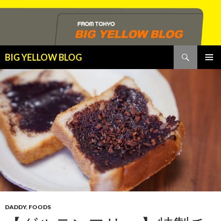
検
BIG YELLOW BLOG
索
コ
メインメ
ン
ニュー
テ
ン
ツ
へ
ス
キ
ッ
プ
DADDY
,
FOODS