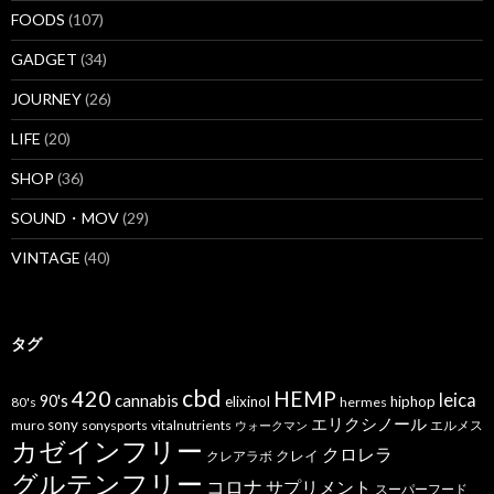
FOODS
(107)
GADGET
(34)
JOURNEY
(26)
LIFE
(20)
SHOP
(36)
SOUND・MOV
(29)
VINTAGE
(40)
タグ
cbd
420
HEMP
leica
cannabis
90's
elixinol
hiphop
80's
hermes
エリクシノール
sony
muro
sonysports
vitalnutrients
エルメス
ウォークマン
カゼインフリー
クロレラ
クレイ
クレアラボ
グルテンフリー
コロナ
サプリメント
スーパーフード