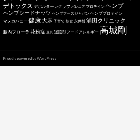
デトックス
ヘンプ
デポルターレクラブ
プロテイン
バレニア
ヘンプシードナッツ
ヘンププロテイン
ヘンプフーズジャパン
健康
浦田クリニック
大麻
マヌカハニー
子育て
朝食
永井博
高城剛
花粉症
腸内フローラ
遅延型フードアレルギー
豆乳
Proudly powered by WordPress