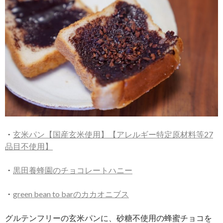
・
玄米パン【国産玄米使用】【アレルギー特定原材料等27
品目不使用】
・
黒田養蜂園のチョコレートハニー
・
green bean to barのカカオニブス
グルテンフリーの玄米パンに、砂糖不使用の蜂蜜チョコを